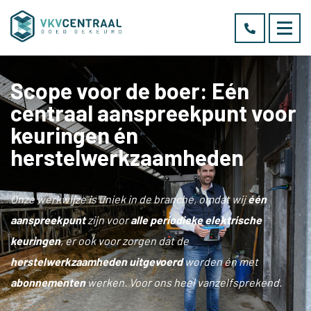
Scope voor de boer: Eén
centraal aanspreekpunt voor
keuringen én
herstelwerkzaamheden
Onze werkwijze is uniek in de branche, omdat wij
één
aanspreekpunt
zijn voor
alle periodieke elektrische
keuringen
, er ook voor zorgen dat de
herstelwerkzaamheden uitgevoerd
worden én met
abonnementen
werken. Voor ons heel vanzelfsprekend.